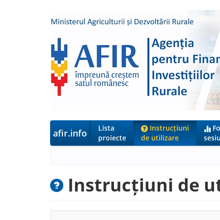
Lista
Instrucțiuni
Fo
afir.info
proiecte
de utilizare
sesiu
Instrucțiuni de ut