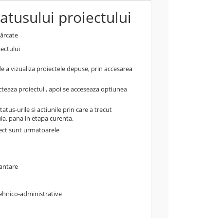
atusului proiectului
cărcate
iectului
e a vizualiza proiectele depuse, prin accesarea
ecteaza proiectul , apoi se acceseaza optiunea
atus-urile si actiunile prin care a trecut
tuia, pana in etapa curenta.
iect sunt urmatoarele
nantare
ehnico-administrative