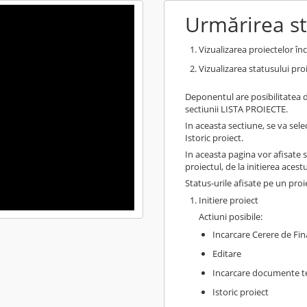
Urmărirea st
Vizualizarea proiectelor în
Vizualizarea statusului pro
Deponentul are posibilitatea d
sectiunii LISTA PROIECTE.
In aceasta sectiune, se va sel
Istoric proiect.
In aceasta pagina vor afisate st
proiectul, de la initierea aces
Status-urile afisate pe un pro
Initiere proiect
Actiuni posibile:
Incarcare Cerere de Fi
Editare
Incarcare documente t
Istoric proiect