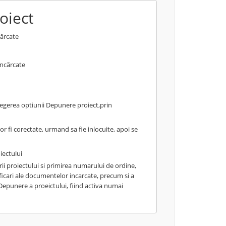
oiect
cărcate
încărcate
alegerea optiunii Depunere proiect,prin
r fi corectate, urmand sa fie inlocuite, apoi se
iectului
 proiectului si primirea numarului de ordine,
cari ale documentelor incarcate, precum si a
Depunere a proeictului, fiind activa numai