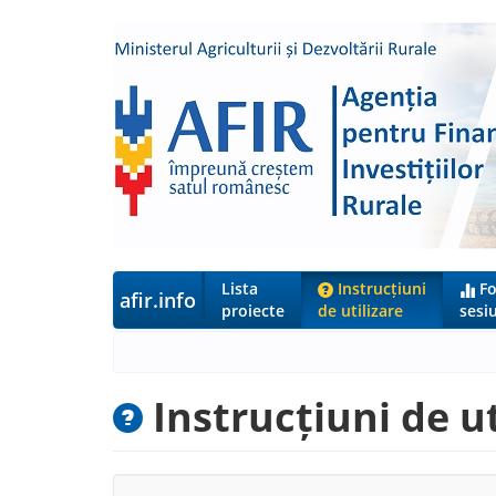
Lista
Instrucțiuni
Fo
afir.info
proiecte
de utilizare
sesiu
Instrucțiuni de ut